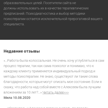
образовательных целей. Посетители сайта не
должны использовать их в качестве терапевтических
предписаний. Психодиагностика и выбор методики
психотерапии остается исключительной прерогативой вашего
специалиста.
Недавние отзывы
«...Работа была колоссальная. Не очень хочу углубляться в сам
процесс терапии, так как сама психолог и понимаю, что к
каждому клиенту применяется индивидуальный подход и
методы психотерапии. Не знаю, существуют ли такие слова
благодарности, которые могут описать мое состояние. Если я
скажу, что работа над собой вместе с Алексеем была лучшим
вложением за 10 лет?...»
Читать далее>>>
Мила 10.08.2020