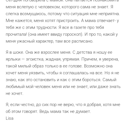
Сегодня поговорила с мамой. Она пытается познакомить
меня вслепую с человеком, которого сама не знает. Я
слегка возмущаюсь, потому что ситуация мне неприятна.
Мне кажется, меня хотят пристроить. А мама отвечает- у
тебя же с этим трудности. Я все в газете про тебя
прочитала! (она имеет ввиду гороскоп). И про то, какой у
меня ужасный характер, там все расписано.
Я в шоке. Она же взрослее меня. С детства я ношу ее
ярлыки — эгоистка, жадная, упрямая. Причем, я уверена,
такой милый образ только в ее голове. Возможно она
хочет меня уязвить, чтобы я соглашалась на все. Но я не
знаю, как это остановить и как с этим бороться. Самый
любимый мой человек меня или не знает, или даже знать
не хочет.
Я, если честно, до сих пор не верю, что я добрая, хотя мне
об этом говорят. Ведь мама так не думает.
Lisa