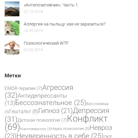
«Антипозитивчик». Часть 1
22.12.2018
Аллергия на пыльцу: как не заразиться?
16.09.2019
Психологический WTF
05.02.2019
Метки
Агрессия
EMDR-терапия
(7)
(32)
Антидепрессанты
Бессознательное
(25)
(13)
Бессонница
Депрессия
Гипноз
(21)
Гештальт
(8)
(5)
Конфликт
(31)
Детская психология
(7)
(69)
Невроз
Наука психология
(5)
Короновирусное
(3)
(23)
Неуверенность в себе
(25)
ОКР