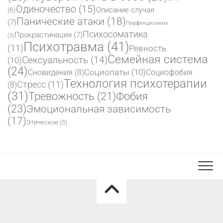
Одиночество
(15)
Описание случая
(6)
Панические атаки
(18)
(7)
Перфекционизм
Психосоматика
Прокрастинация
(7)
(3)
Психотравма
(41)
(11)
Ревность
Семейная система
Сексуальность
(14)
(10)
(24)
Социопаты
(10)
Сновидения
(8)
Социофобия
Технология психотерапии
Стресс
(11)
(8)
(31)
Фобия
Тревожность
(21)
(23)
Эмоциональная зависимость
(17)
Этическое
(5)