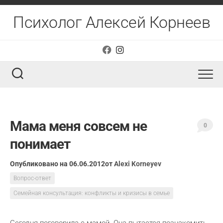
Перейти
к
Психолог Алексей Корнеев
содержанию
Мама меня совсем не
0
понимает
Опубликовано на 06.06.2012
от
Alexi Korneyev
Вопрос-ответ
Семейная консультация: конфликты и кризисы в семье