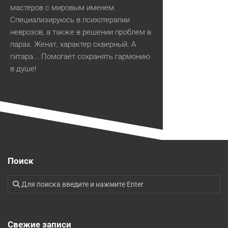
мастеров с мировым именем.
Специализируюсь в психотерапии
неврозов, а также в решении проблем в
парах. Женат, характер скверный. А
гитара... Помогает сохранять гармонию
в душе!
Поиск
Свежие записи