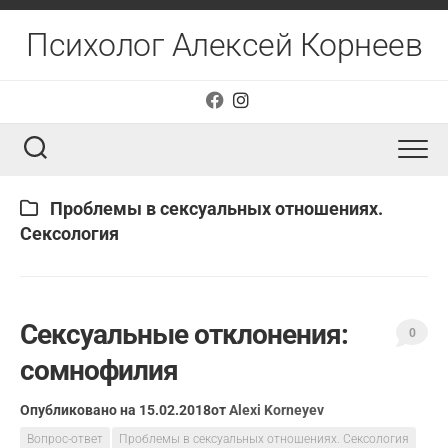
Перейти
к
Психолог Алексей Корнеев
содержанию
Проблемы в сексуальных отношениях.
Сексология
Сексуальные отклонения:
0
сомнофилия
Опубликовано на 15.02.2018
от
Alexi Korneyev
Вопрос-ответ
Проблемы в сексуальных отношениях. Сексология