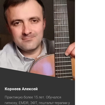
Корнеев Алексей
Практикую более 15 лет. Обучался
гипнозу, EMDR, ЭФТ, гештальт-терапии у