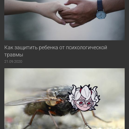
Как защитить ребенка от психологической
травмы
21.09.2020