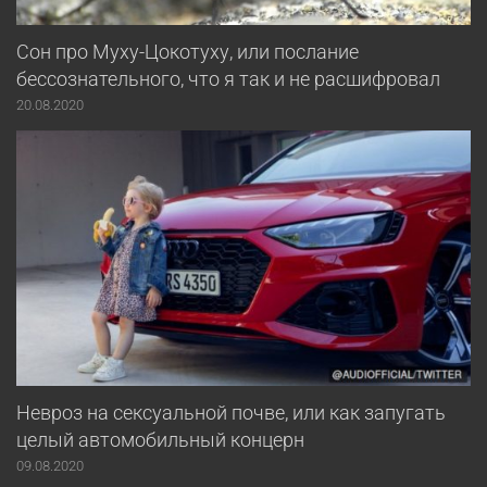
Сон про Муху-Цокотуху, или послание
бессознательного, что я так и не расшифровал
20.08.2020
Невроз на сексуальной почве, или как запугать
целый автомобильный концерн
09.08.2020