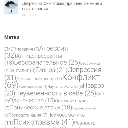
Депрессия. Симптомы, причины, лечение и
психотерапия
30.10.2011
Метки
Агрессия
EMDR-терапия
(7)
(32)
Антидепрессанты
Бессознательное
(25)
(13)
Бессонница
Депрессия
Гипноз
(21)
Гештальт
(8)
(5)
Конфликт
(31)
Детская психология
(7)
(69)
Невроз
Наука психология
(5)
Короновирусное
(3)
(23)
Неуверенность в себе
(25)
ОКР
Одиночество
(15)
Описание случая
(6)
Панические атаки
(18)
(7)
Перфекционизм
Психосоматика
Прокрастинация
(7)
(3)
Психотравма
(41)
(11)
Ревность