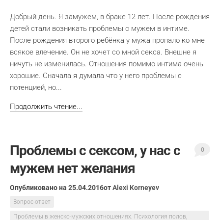
Добрый день. Я замужем, в браке 12 лет. После рождения
детей стали возникать проблемы с мужем в интиме.
После рождения второго ребёнка у мужа пропало ко мне
всякое влечение. Он не хочет со мной секса. Внешне я
ничуть не изменилась. Отношения помимо интима очень
хорошие. Сначала я думала что у него проблемы с
потенцией, но...
Продолжить чтение...
Проблемы с сексом, у нас с
0
мужем нет желания
Опубликовано на 25.04.2016
от
Alexi Korneyev
Вопрос-ответ
Проблемы в женско-мужских отношениях. Психология полов,