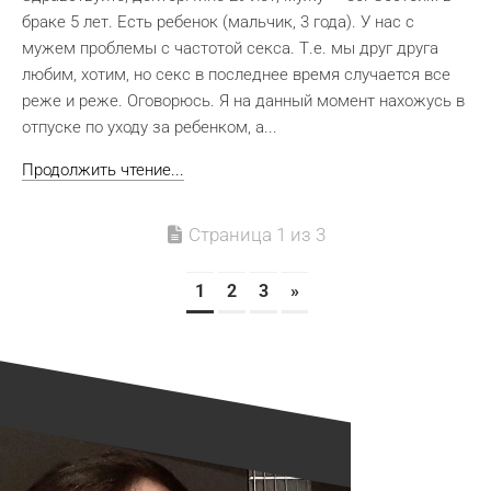
браке 5 лет. Есть ребенок (мальчик, 3 года). У нас с
мужем проблемы с частотой секса. Т.е. мы друг друга
любим, хотим, но секс в последнее время случается все
реже и реже. Оговорюсь. Я на данный момент нахожусь в
отпуске по уходу за ребенком, а...
Продолжить чтение...
Страница 1 из 3
1
2
3
»