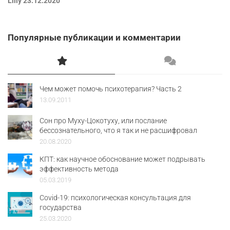
Lilly 23.12.2020
Популярные публикации и комментарии
Чем может помочь психотерапия? Часть 2
13.09.2011
Сон про Муху-Цокотуху, или послание
бессознательного, что я так и не расшифровал
20.08.2020
КПТ: как научное обоснование может подрывать
эффективность метода
05.03.2019
Covid-19: психологическая консультация для
государства
25.03.2020