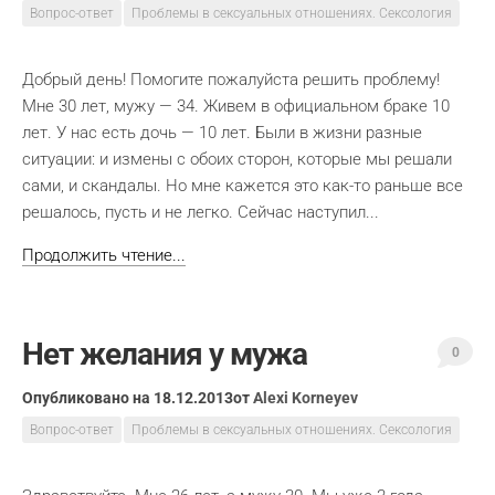
Вопрос-ответ
Проблемы в сексуальных отношениях. Сексология
Добрый день! Помогите пожалуйста решить проблему!
Мне 30 лет, мужу — 34. Живем в официальном браке 10
лет. У нас есть дочь — 10 лет. Были в жизни разные
ситуации: и измены с обоих сторон, которые мы решали
сами, и скандалы. Но мне кажется это как-то раньше все
решалось, пусть и не легко. Сейчас наступил...
Продолжить чтение...
Нет желания у мужа
0
Опубликовано на 18.12.2013
от
Alexi Korneyev
Вопрос-ответ
Проблемы в сексуальных отношениях. Сексология