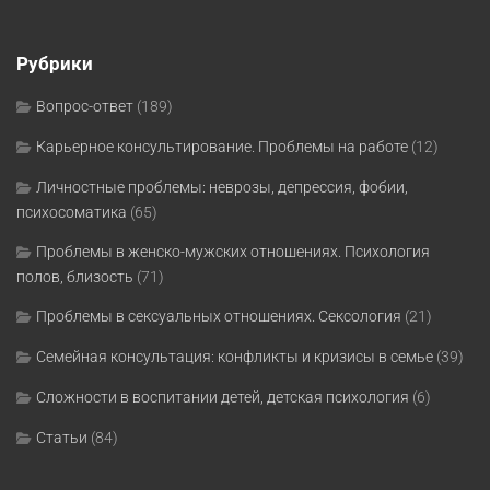
Рубрики
Вопрос-ответ
(189)
Карьерное консультирование. Проблемы на работе
(12)
Личностные проблемы: неврозы, депрессия, фобии,
психосоматика
(65)
Проблемы в женско-мужских отношениях. Психология
полов, близость
(71)
Проблемы в сексуальных отношениях. Сексология
(21)
Семейная консультация: конфликты и кризисы в семье
(39)
Сложности в воспитании детей, детская психология
(6)
Статьи
(84)