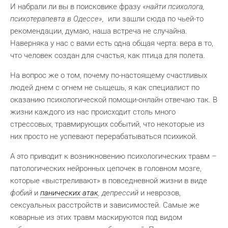
И набрали ли вы в поисковике фразу «
найти психолога,
психотерапевта в Одессе»,
или зашли сюда по чьей-то
рекомендации, думаю, наша встреча не случайна.
Наверняка у нас с вами есть одна общая черта: вера в то,
что человек создан для счастья, как птица для полета.
На вопрос же о том, почему по-настоящему счастливых
людей днем с огнем не сыщешь, я как специалист по
оказанию психологической помощи-онлайн отвечаю так. В
жизни каждого из нас происходит столь много
стрессовых, травмирующих событий, что некоторые из
них просто не успевают перерабатываться психикой.
А это приводит к возникновению психологических травм –
патологических нейронных цепочек в головном мозге,
которые «выстреливают» в повседневной жизни в виде
фобий
и
панических атак
, депрессий
и неврозов,
сексуальных расстройств и зависимостей. Самые же
коварные из этих травм маскируются под видом