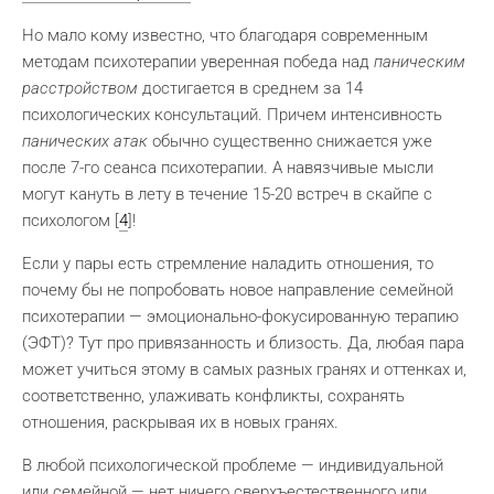
Но мало кому известно, что благодаря современным
методам психотерапии уверенная победа над
паническим
расстройством
достигается в среднем за 14
психологических консультаций. Причем интенсивность
панических атак
обычно существенно снижается уже
после 7-го сеанса психотерапии. А навязчивые мысли
могут кануть в лету в течение 15-20 встреч в скайпе с
психологом [
4
]!
Если у пары есть стремление наладить отношения, то
почему бы не попробовать новое направление семейной
психотерапии — эмоционально-фокусированную терапию
(ЭФТ)? Тут про привязанность и близость. Да, любая пара
может учиться этому в самых разных гранях и оттенках и,
соответственно, улаживать конфликты, сохранять
отношения, раскрывая их в новых гранях.
В любой психологической проблеме — индивидуальной
или семейной — нет ничего сверхъестественного или