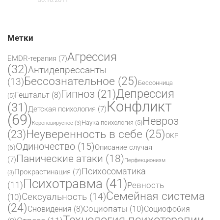
Метки
Агрессия
EMDR-терапия
(7)
(32)
Антидепрессанты
Бессознательное
(25)
(13)
Бессонница
Депрессия
Гипноз
(21)
Гештальт
(8)
(5)
Конфликт
(31)
Детская психология
(7)
(69)
Невроз
Наука психология
(5)
Короновирусное
(3)
(23)
Неуверенность в себе
(25)
ОКР
Одиночество
(15)
Описание случая
(6)
Панические атаки
(18)
(7)
Перфекционизм
Психосоматика
Прокрастинация
(7)
(3)
Психотравма
(41)
(11)
Ревность
Семейная система
Сексуальность
(14)
(10)
(24)
Социопаты
(10)
Сновидения
(8)
Социофобия
Технология психотерапии