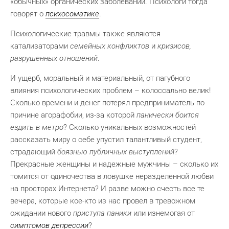
«обычных» органических заболеваний. Психологи тогда
говорят о
психосоматике
.
Психологические травмы также являются
катализаторами
семейных конфликтов
и
кризисов,
разрушенных отношений
.
И ущерб, моральный и материальный, от пагубного
влияния психологических проблем – колоссально велик!
Сколько времени и денег потерял предприниматель по
причине агорафобии, из-за которой
панически боится
ездить в метро
? Сколько уникальных возможностей
рассказать миру о себе упустил талантливый студент,
страдающий
боязнью публичных выступлений
?
Прекрасные женщины и надежные мужчины – сколько их
томится от одиночества в ловушке неразделенной любви
на просторах Интернета? И разве можно счесть все те
вечера, которые кое-кто из нас провел в тревожном
ожидании нового
приступа паники
или изнемогая от
симптомов депрессии
?