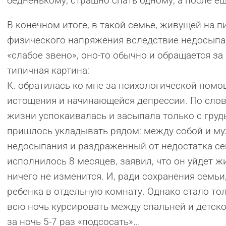
бедненькому, страшно спать одному, а после ещ
В конечном итоге, в такой семье, живущей на 
физического напряжения вследствие недосыпа
«слабое звено», оно-то обычно и обращается з
типичная картина:
К. обратилась ко мне за психологической пом
истощения и начинающейся депрессии. По слова
жизни успокаивалась и засыпала только с груд
пришлось укладывать рядом: между собой и м
недосыпания и раздраженный от недостатка сек
исполнилось 8 месяцев, заявил, что он уйдет ж
ничего не изменится. И, ради сохранения семьи
ребенка в отдельную комнату. Однако стало тол
всю ночь курсировать между спальней и детско
за ночь 5-7 раз «подсосать»…