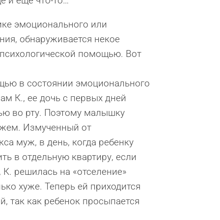
е и еще что-то…
пике эмоционального или
ния, обнаруживается некое
а психологической помощью. Вот
ощью в состоянии эмоционального
м К., ее дочь с первых дней
ью во рту. Поэтому малышку
ужем. Измученный от
са муж, в день, когда ребенку
ить в отдельную квартиру, если
, К. решилась на «отселение»
ько хуже. Теперь ей приходится
й, так как ребенок просыпается