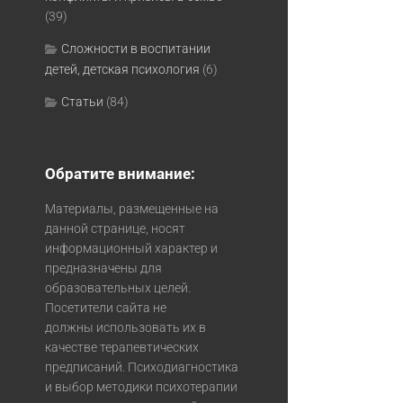
(39)
Сложности в воспитании
детей, детская психология
(6)
Статьи
(84)
Обратите внимание:
Материалы, размещенные на
данной странице, носят
информационный характер и
предназначены для
образовательных целей.
Посетители сайта не
должны использовать их в
качестве терапевтических
предписаний. Психодиагностика
и выбор методики психотерапии