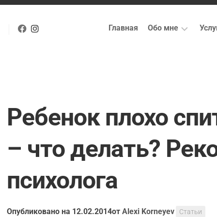
Главная
Обо мне
Услу
Профессиональна
И
биография
пс
Анкета
С
психотерапевта
(п
пс
Ребенок плохо спи
Какой
я
Гр
человек?
пс
– что делать? Ре
Мои
Cу
сертификаты
д
пс
психолога
С
ус
Опубликовано на 12.02.2014
от
Alexi Korneyev
Статьи