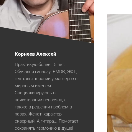
Корнеев Алексей
Практикую более 15 лет.
Обучался гипнозу, EMDR, ЭФТ,
гештальт-терапии у мастеров с
мировым именем.
Специализируюсь в
психотерапии неврозов, а
также в решении проблем в
парах. Женат, характер
скверный. А гитара... Помогает
сохранять гармонию в душе!