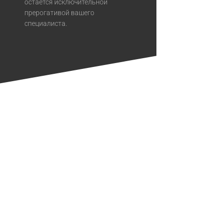
остается исключительной
прерогативой вашего
специалиста.