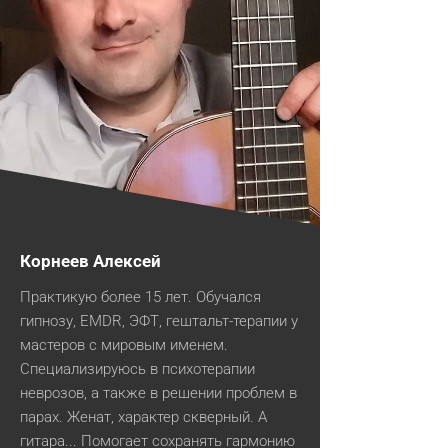
Корнеев Алексей
Практикую более 15 лет. Обучался
гипнозу, EMDR, ЭФТ, гештальт-терапии у
мастеров с мировым именем.
Специализируюсь в психотерапии
неврозов, а также в решении проблем в
парах. Женат, характер скверный. А
гитара... Помогает сохранять гармонию