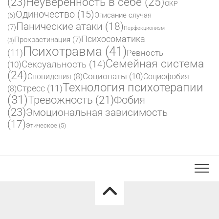
(23)
Неуверенность в себе
(25)
ОКР
Одиночество
(15)
Описание случая
(6)
Панические атаки
(18)
(7)
Перфекционизм
Психосоматика
Прокрастинация
(7)
(3)
Психотравма
(41)
(11)
Ревность
Семейная система
Сексуальность
(14)
(10)
(24)
Социопаты
(10)
Сновидения
(8)
Социофобия
Технология психотерапии
Стресс
(11)
(8)
(31)
Фобия
Тревожность
(21)
(23)
Эмоциональная зависимость
(17)
Этическое
(5)