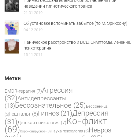
Пример бессознательного сопротивления при
наведении гипнотического транса
21.01.2019
Об установке вспоминать забытое (по М. Эриксону)
04.12.2019
Паническое расстройство и ВСД. Симптомы, лечение,
психотерапия
15.11.2011
Метки
Агрессия
EMDR-терапия
(7)
(32)
Антидепрессанты
Бессознательное
(25)
(13)
Бессонница
Депрессия
Гипноз
(21)
Гештальт
(8)
(5)
Конфликт
(31)
Детская психология
(7)
(69)
Невроз
Наука психология
(5)
Короновирусное
(3)