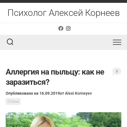
Перейти
к
Психолог Алексей Корнеев
содержанию
Аллергия на пыльцу: как не
0
заразиться?
Опубликовано на 16.09.2019
от
Alexi Korneyev
Статьи