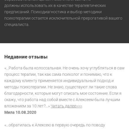
должны использовать их в качестве терапевтических
предписаний. Психодиагностика и выбор методики
психотерапии остается исключительной прерогативой вашего
специалиста.
Недавние отзывы
«...Работа была колоссальная. Не очень хочу углубляться в сам
процесс терапии, так как сама психолог и понимаю, что к
каждому клиенту применяется индивидуальный подход и
методы психотерапии. Не знаю, существуют ли такие слова
благодарности, которые могут описать мое состояние. Если я
скажу, что работа над собой вместе с Алексеем была лучшим
вложением за 10 лет?...»
Читать далее>>>
Мила 10.08.2020
«...обратилась к Алексею в первую очередь по поводу