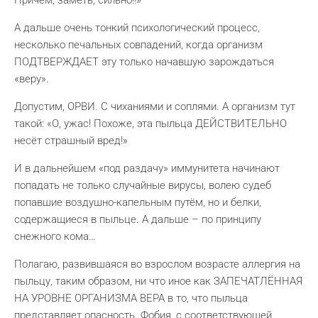
Причём, заметь, сильно!!»
А дальше очень тонкий психологический процесс,
несколько печальных совпадений, когда организм
ПОДТВЕРЖДАЕТ эту только начавшую зарождаться
«веру».
Допустим, ОРВИ. С чиханиями и соплями. А организм тут
такой: «О, ужас! Похоже, эта пыльца ДЕЙСТВИТЕЛЬНО
несёт страшный вред!»
И в дальнейшем «под раздачу» иммунитета начинают
попадать не только случайные вирусы, волею судеб
попавшие воздушно-капельным путём, но и белки,
содержащиеся в пыльце. А дальше – по принципу
снежного кома…
Полагаю, развившаяся во взрослом возрасте аллергия на
пыльцу, таким образом, ни что иное как ЗАПЕЧАТЛЁННАЯ
НА УРОВНЕ ОРГАНИЗМА ВЕРА в то, что пыльца
представляет опасность. Фобия, с соответствующей