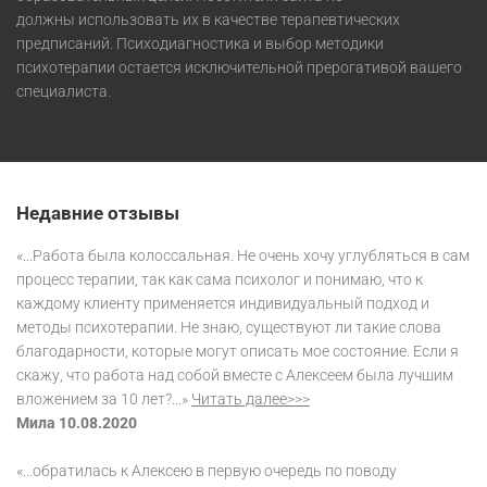
должны использовать их в качестве терапевтических
предписаний. Психодиагностика и выбор методики
психотерапии остается исключительной прерогативой вашего
специалиста.
Недавние отзывы
«...Работа была колоссальная. Не очень хочу углубляться в сам
процесс терапии, так как сама психолог и понимаю, что к
каждому клиенту применяется индивидуальный подход и
методы психотерапии. Не знаю, существуют ли такие слова
благодарности, которые могут описать мое состояние. Если я
скажу, что работа над собой вместе с Алексеем была лучшим
вложением за 10 лет?...»
Читать далее>>>
Мила 10.08.2020
«...обратилась к Алексею в первую очередь по поводу