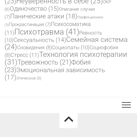
(23)
Неуверенность в себе
(25)
ОКР
Одиночество
(15)
Описание случая
(6)
Панические атаки
(18)
(7)
Перфекционизм
Психосоматика
Прокрастинация
(7)
(3)
Психотравма
(41)
(11)
Ревность
Семейная система
Сексуальность
(14)
(10)
(24)
Социопаты
(10)
Сновидения
(8)
Социофобия
Технология психотерапии
Стресс
(11)
(8)
(31)
Фобия
Тревожность
(21)
(23)
Эмоциональная зависимость
(17)
Этическое
(5)