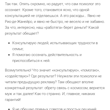
Так-так. Опять скромно, но радует, что сам психолог это
осознает. Кроме того, становится ясно, что одной
консультацией не отделаешься. А это расходы… Явно не
Рио-де-Жанейро, и явно не быстро, не весело и не забавно.
За что, интересно, наш «работяга» берет деньги? Какой
результат обещает?
Консультирую людей, испытывающих трудности в
семье;
Я помогаю осознать действительность и
приспособиться к ней.
Возмутительно! Что значит «консультирую», «помогаю»,
«содействую»? Где результат? Неужели эти психологи не
читали предыдущую рекламу? Там обещают вполне
конкретный результат: обрету связь с космосом, вернется
муж и так далее! Как-то странно. И, главное, никаких
гарантий!
Я не обещаю прямых советов и простых решений