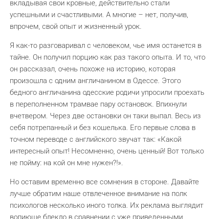
вкладывая свои кровные, действительно стали
успешными и счастливыми. А многие – нет, получив,
впрочем, свой опыт и жизненный урок.
Я как-то разговаривал с человеком, чье имя останется в
тайне. Он получил порцию как раз такого опыта. И то, что
он рассказал, очень похоже на историю, которая
произошла с одним англичанином в Одессе. Этого
бедного англичанина одесские родичи упросили проехать
в переполненном трамвае пару остановок. Впихнули
вчетвером. Через две остановки он таки выпал. Весь из
себя потрепанный и без кошелька. Его первые слова в
точном переводе с английского звучат так: «Какой
интересный опыт! Несомненно, очень ценный! Вот только
не пойму: на кой он мне нужен?!».
Но оставим временно все сомнения в стороне. Давайте
лучше обратим наше отвлеченное внимание на полк
психологов несколько иного толка. Их реклама выглядит
вопиюще блекло в сравнении с уже приведенными