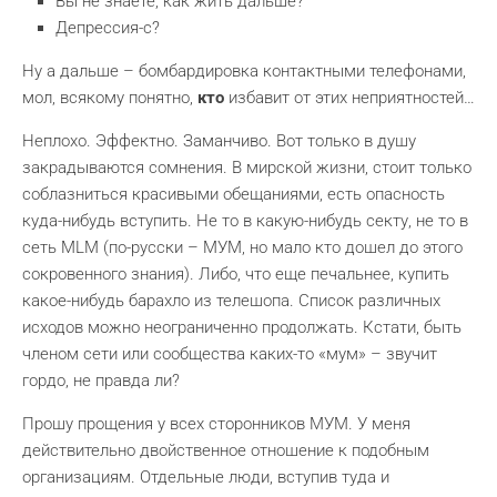
Вы не знаете, как жить дальше?
Депрессия-с?
Ну а дальше – бомбардировка контактными телефонами,
мол, всякому понятно,
кто
избавит от этих неприятностей…
Неплохо. Эффектно. Заманчиво. Вот только в душу
закрадываются сомнения. В мирской жизни, стоит только
соблазниться красивыми обещаниями, есть опасность
куда-нибудь вступить. Не то в какую-нибудь секту, не то в
сеть MLM (по-русски – МУМ, но мало кто дошел до этого
сокровенного знания). Либо, что еще печальнее, купить
какое-нибудь барахло из телешопа. Список различных
исходов можно неограниченно продолжать. Кстати, быть
членом сети или сообщества каких-то «мум» – звучит
гордо, не правда ли?
Прошу прощения у всех сторонников МУМ. У меня
действительно двойственное отношение к подобным
организациям. Отдельные люди, вступив туда и