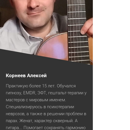
Корнеев Алексей
Практикую более 15 лет. Обучался
гипнозу, EMDR, ЭФТ, гештальт-терапии у
мастеров с мировым именем.
Специализируюсь в психотерапии
неврозов, а также в решении проблем в
парах. Женат, характер скверный. А
гитара... Помогает сохранять гармонию