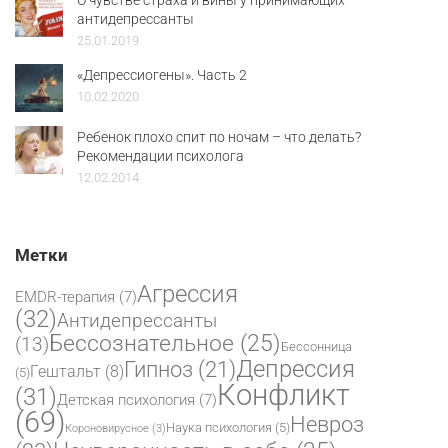
антидепрессанты
25.01.2019
«Депрессиогены». Часть 2
10.02.2020
Ребенок плохо спит по ночам – что делать?
Рекомендации психолога
12.02.2014
Метки
Агрессия
EMDR-терапия
(7)
(32)
Антидепрессанты
Бессознательное
(25)
(13)
Бессонница
Депрессия
Гипноз
(21)
Гештальт
(8)
(5)
Конфликт
(31)
Детская психология
(7)
(69)
Невроз
Наука психология
(5)
Короновирусное
(3)