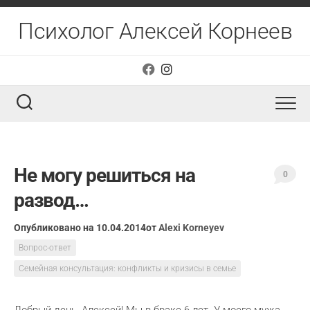
Перейти
к
Психолог Алексей Корнеев
содержанию
Не могу решиться на
0
развод…
Опубликовано на 10.04.2014
от
Alexi Korneyev
Вопрос-ответ
Семейная консультация: конфликты и кризисы в семье