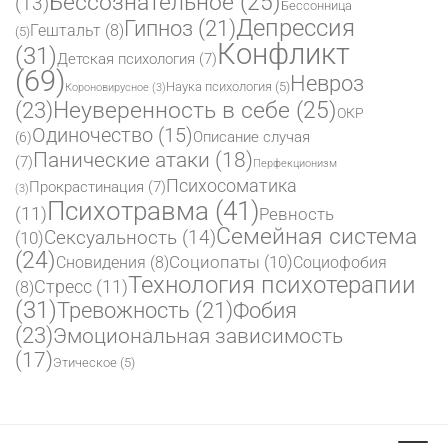
Бессознательное
(25)
(13)
Бессонница
Депрессия
Гипноз
(21)
Гештальт
(8)
(5)
Конфликт
(31)
Детская психология
(7)
(69)
Невроз
Наука психология
(5)
Короновирусное
(3)
(23)
Неуверенность в себе
(25)
ОКР
Одиночество
(15)
Описание случая
(6)
Панические атаки
(18)
(7)
Перфекционизм
Психосоматика
Прокрастинация
(7)
(3)
Психотравма
(41)
(11)
Ревность
Семейная система
Сексуальность
(14)
(10)
(24)
Социопаты
(10)
Сновидения
(8)
Социофобия
Технология психотерапии
Стресс
(11)
(8)
(31)
Фобия
Тревожность
(21)
(23)
Эмоциональная зависимость
(17)
Этическое
(5)