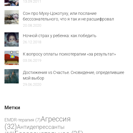
13.09.2011
Сон про Муху-Цокотуху, или послание
бессознательного, что я так и не расшифровал
20.08.2020
Ночной страх у ребенка: как победить
26.12.2018
К вопросу оплаты психотерапии «за результат»
03.06.2019
Достижения vs Счастье. Сновидение, определившее
мой выбор
29.06.2020
Метки
Агрессия
EMDR-терапия
(7)
(32)
Антидепрессанты