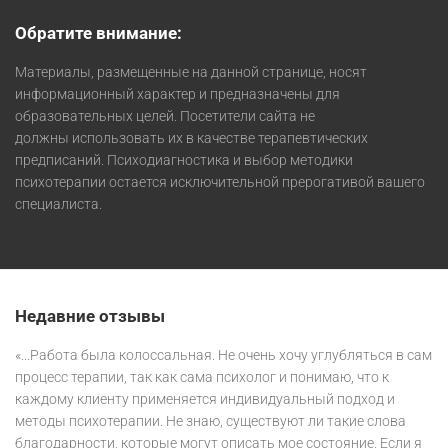
Обратите внимание:
Материалы, размещенные на данной странице, носят
информационный характер и предназначены для
образовательных целей. Посетители сайта не
должны использовать их в качестве терапевтических
предписаний. Психодиагностика и выбор методики
психотерапии остается исключительной прерогативой вашего
специалиста.
Недавние отзывы
«...Работа была колоссальная. Не очень хочу углубляться в сам
процесс терапии, так как сама психолог и понимаю, что к
каждому клиенту применяется индивидуальный подход и
методы психотерапии. Не знаю, существуют ли такие слова
благодарности, которые могут описать мое состояние. Если я