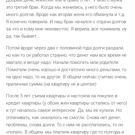
Добрый день, Алексей! Мы в браке 6 лет. У моего мужа
это третий брак. Когда мы женились, у него было очень
много долгов. Вроде как вторая жена его обманула и т.д.
Я конечно поверила. И наш брак начался с отдачи долгов
за что и кому мне неизвестно. Я верила, все понимала, ну
да, так бывает…
Потом вроде через два с половиной года долги раздали,
но как-то он работал странно, что денег нам все время не
хватало и везде надо. Начали помогать мои родители.
Помогали очень хорошо и достаточно много деньгами, то
на одно надо, то на другое. В общем сейчас считаю очень
приличная сумма (на квартиру не в центре)
После 5 лет съема квартиры я настояла на покупке в
кредит квартиры (у обоих жен квартиры остались от него)
и тут началось самое интересное. Да, мы ее купили. Но
оплачивать, как оказалось не смогли. Снова нет денег,
проблемы, снова долги. То с ним не расплатились, то он
«попал». В общем, мы платили квартиру где-то полгода и