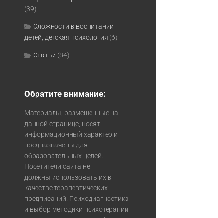
(39)
Сложности в воспитании
детей, детская психология
(6)
Статьи
(84)
Обратите внимание:
Материалы, размещенные на
данной странице, носят
информационный характер и
предназначены для
образовательных целей.
Посетители сайта не
должны использовать их в
качестве терапевтических
предписаний. Психодиагностика
и выбор методики психотерапии