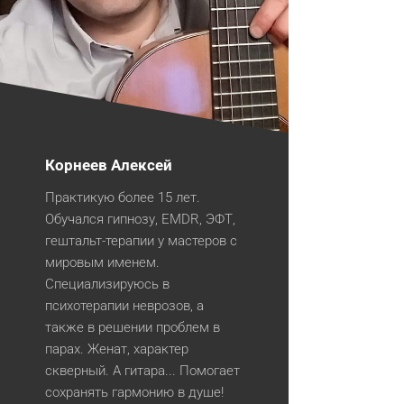
Корнеев Алексей
Практикую более 15 лет.
Обучался гипнозу, EMDR, ЭФТ,
гештальт-терапии у мастеров с
мировым именем.
Специализируюсь в
психотерапии неврозов, а
также в решении проблем в
парах. Женат, характер
скверный. А гитара... Помогает
сохранять гармонию в душе!