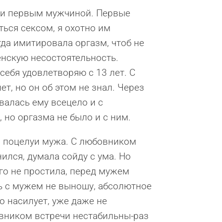
л и первым мужчиной. Первые
ься сексом, я охотно им
гда имитировала оргазм, чтоб не
енскую несостоятельность.
себя удовлетворяю с 13 лет. С
т, но он об этом не знал. Через
валась ему всецело и с
 но оргазма не было и с ним.
ы поцелуи мужа. С любовником
лся, думала сойду с ума. Но
го не простила, перед мужем
ть с мужем не выношу, абсолютное
о насилует, уже даже не
вником встречи нестабильны-раз