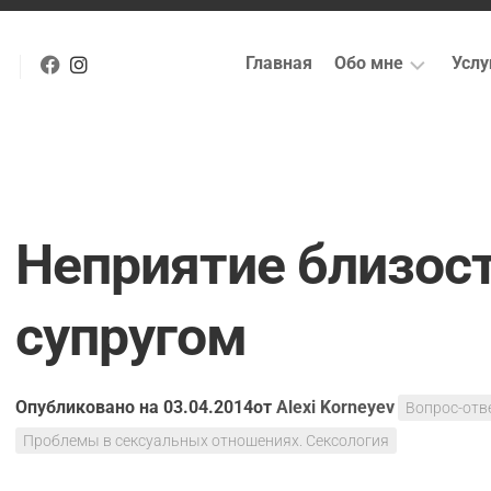
Главная
Обо мне
Услу
Профессиональна
И
биография
пс
Анкета
С
психотерапевта
(п
пс
Неприятие близост
Какой
я
Гр
человек?
пс
супругом
Мои
Cу
сертификаты
д
пс
Опубликовано на 03.04.2014
от
Alexi Korneyev
Вопрос-отв
С
ус
Проблемы в сексуальных отношениях. Сексология