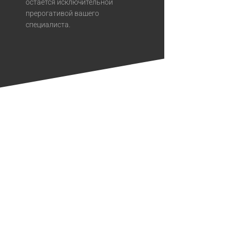
остается исключительной
прерогативой вашего
специалиста.