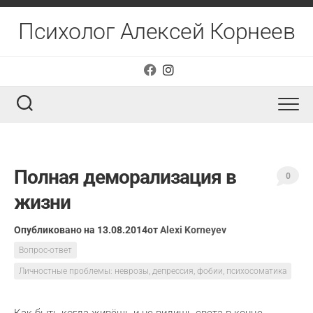
Перейти
к
Психолог Алексей Корнеев
содержанию
Полная деморализация в
0
жизни
Опубликовано на 13.08.2014
от
Alexi Korneyev
Вопрос-ответ
Личностные проблемы: неврозы, депрессия, фобии, психосоматика