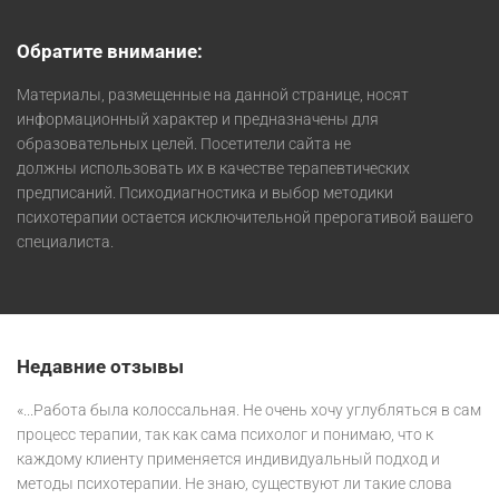
Обратите внимание:
Материалы, размещенные на данной странице, носят
информационный характер и предназначены для
образовательных целей. Посетители сайта не
должны использовать их в качестве терапевтических
предписаний. Психодиагностика и выбор методики
психотерапии остается исключительной прерогативой вашего
специалиста.
Недавние отзывы
«...Работа была колоссальная. Не очень хочу углубляться в сам
процесс терапии, так как сама психолог и понимаю, что к
каждому клиенту применяется индивидуальный подход и
методы психотерапии. Не знаю, существуют ли такие слова