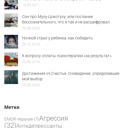
13.09.2011
Сон про Муху-Цокотуху, или послание
бессознательного, что я так и не расшифровал
20.08.2020
Ночной страх у ребенка: как победить
26.12.2018
К вопросу оплаты психотерапии «за результат»
03.06.2019
Достижения vs Счастье. Сновидение, определившее
мой выбор
29.06.2020
Метки
Агрессия
EMDR-терапия
(7)
(32)
Антидепрессанты