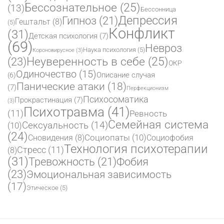
Бессознательное
(25)
(13)
Бессонница
Депрессия
Гипноз
(21)
Гештальт
(8)
(5)
Конфликт
(31)
Детская психология
(7)
(69)
Невроз
Наука психология
(5)
Короновирусное
(3)
(23)
Неуверенность в себе
(25)
ОКР
Одиночество
(15)
Описание случая
(6)
Панические атаки
(18)
(7)
Перфекционизм
Психосоматика
Прокрастинация
(7)
(3)
Психотравма
(41)
(11)
Ревность
Семейная система
Сексуальность
(14)
(10)
(24)
Социопаты
(10)
Сновидения
(8)
Социофобия
Технология психотерапии
Стресс
(11)
(8)
(31)
Фобия
Тревожность
(21)
(23)
Эмоциональная зависимость
(17)
Этическое
(5)