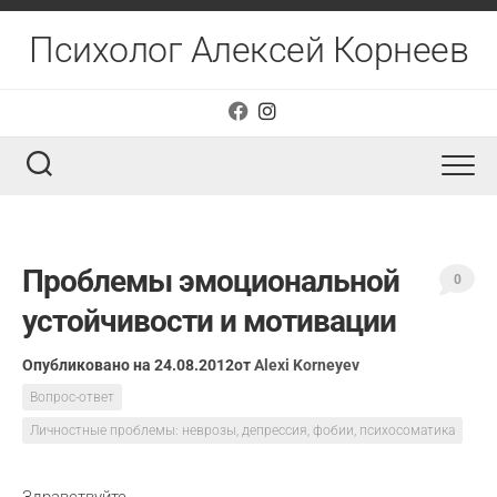
Перейти
к
Психолог Алексей Корнеев
содержанию
Проблемы эмоциональной
0
устойчивости и мотивации
Опубликовано на 24.08.2012
от
Alexi Korneyev
Вопрос-ответ
Личностные проблемы: неврозы, депрессия, фобии, психосоматика