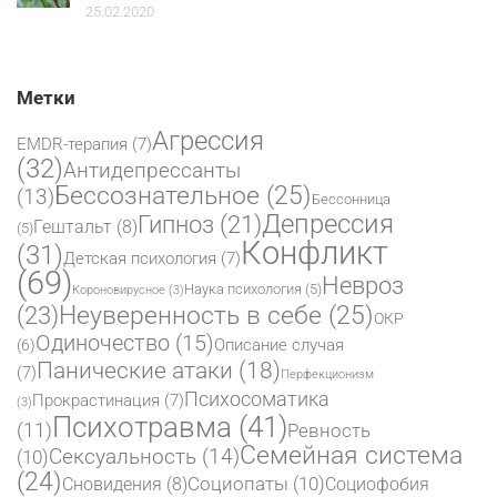
25.02.2020
Метки
Агрессия
EMDR-терапия
(7)
(32)
Антидепрессанты
Бессознательное
(25)
(13)
Бессонница
Депрессия
Гипноз
(21)
Гештальт
(8)
(5)
Конфликт
(31)
Детская психология
(7)
(69)
Невроз
Наука психология
(5)
Короновирусное
(3)
(23)
Неуверенность в себе
(25)
ОКР
Одиночество
(15)
Описание случая
(6)
Панические атаки
(18)
(7)
Перфекционизм
Психосоматика
Прокрастинация
(7)
(3)
Психотравма
(41)
(11)
Ревность
Семейная система
Сексуальность
(14)
(10)
(24)
Социопаты
(10)
Сновидения
(8)
Социофобия