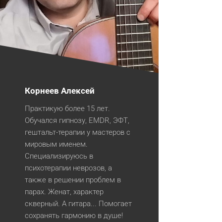
Корнеев Алексей
Практикую более 15 лет.
Обучался гипнозу, EMDR, ЭФТ,
гештальт-терапии у мастеров с
мировым именем.
Специализируюсь в
психотерапии неврозов, а
также в решении проблем в
парах. Женат, характер
скверный. А гитара... Помогает
сохранять гармонию в душе!