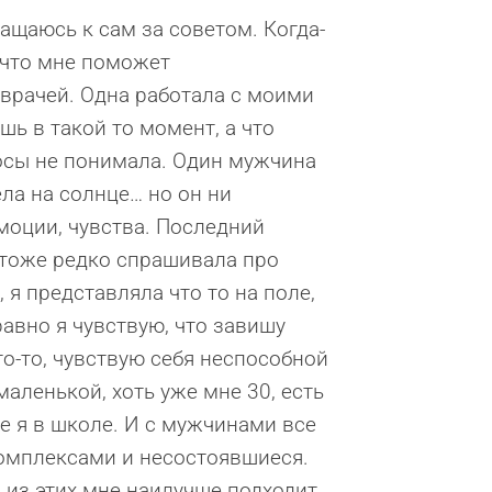
ащаюсь к сам за советом. Когда-
и что мне поможет
 врачей. Одна работала с моими
ь в такой то момент, а что
росы не понимала. Один мужчина
ела на солнце… но он ни
моции, чувства. Последний
 тоже редко спрашивала про
 я представляла что то на поле,
авно я чувствую, что завишу
то-то, чувствую себя неспособной
маленькой, хоть уже мне 30, есть
де я в школе. И с мужчинами все
 комплексами и несостоявшиеся.
 из этих мне наилучше подходит,