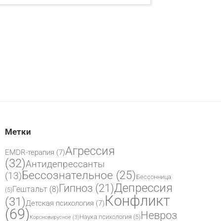
Метки
Агрессия
EMDR-терапия
(7)
(32)
Антидепрессанты
Бессознательное
(25)
(13)
Бессонница
Депрессия
Гипноз
(21)
Гештальт
(8)
(5)
Конфликт
(31)
Детская психология
(7)
(69)
Невроз
Наука психология
(5)
Короновирусное
(3)