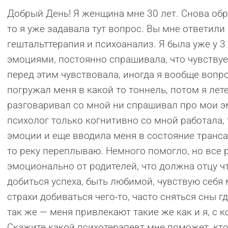
Добрый День! Я женщина мне 30 лет. Снова обр
то я уже задавала тут вопрос. Вы мне ответил
гештальттерапия и психоанализ. Я была уже у 3
эмоциями, постоянно спрашивала, что чувствуеш
перед этим чувствовала, иногда я вообще воп
погружал меня в какой то тоннель, потом я лет
разговаривал со мной ни спрашивал про мои э
психолог только когнитивно со мной работала,
эмоции и еще вводила меня в состояние транса,
то реку переплываю. Немного помогло, но все р
эмоционально от родителей, что должна отцу ч
добиться успеха, быть любимой, чувствую себя 
страхи добиваться чего-то, часто сняться сны г
так же — меня привлекают такие же как и я, с
Скажите какой психотерапевт мне поможет, кто