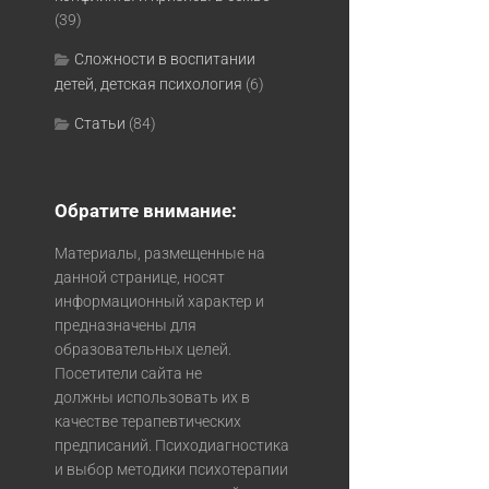
(39)
Сложности в воспитании
детей, детская психология
(6)
Статьи
(84)
Обратите внимание:
Материалы, размещенные на
данной странице, носят
информационный характер и
предназначены для
образовательных целей.
Посетители сайта не
должны использовать их в
качестве терапевтических
предписаний. Психодиагностика
и выбор методики психотерапии