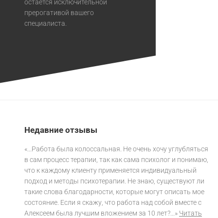
остается исключительной
прерогативой вашего
специалиста.
Недавние отзывы
«...Работа была колоссальная. Не очень хочу углубляться
в сам процесс терапии, так как сама психолог и понимаю,
что к каждому клиенту применяется индивидуальный
подход и методы психотерапии. Не знаю, существуют ли
такие слова благодарности, которые могут описать мое
состояние. Если я скажу, что работа над собой вместе с
Алексеем была лучшим вложением за 10 лет?...»
Читать