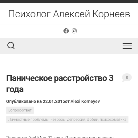
Перейти
к
Психолог Алексей Корнеев
содержанию
Паническое расстройство 3
0
года
Опубликовано на 22.01.2015
от
Alexi Korneyev
Вопрос-ответ
Личностные проблемы: неврозы, депрессия, фобии, психосоматика