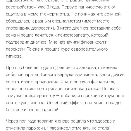
Здравствуйте! Мне 32 года. Я страдаю паническим
расстройством уже 3 года. Первую паническую атаку
ощутила в момент смерти отца. Не понимая что со мной
обращалась к разным специалистам (имеет место
ипохондрия, депрессия). В итоге диагноз поставила себе
сама и пошла лечиться к психотерапевту, который
подтвердил диагноз. Мне назначили флюанксол и
пароксин. Также я прошла курс оздоровительного
гипноза.
Прошло больше года и я, решив что здорова, отменила
себе препараты. Тревога вернулась моментально и другие
вегетативные проявления. Опять вернула флюанксол,
через пол года повторилась паническая атака. Пошла к
тому же психотерапевту — добавили пароксин и труксал и
опять курс гипноза. Лечебный эффект наступил гораздо
быстрее и очень радовал!
Через пол года терапии я снова решила что здорова и
отменила пароксин. Флюанксол отменять не стала —