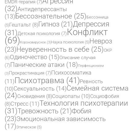
Агрессия
EMDR-терапия
(7)
(32)
Антидепрессанты
Бессознательное
(25)
(13)
Бессонница
Депрессия
Гипноз
(21)
Гештальт
(8)
(5)
Конфликт
(31)
Детская психология
(7)
(69)
Невроз
Наука психология
(5)
Короновирусное
(3)
(23)
Неуверенность в себе
(25)
ОКР
Одиночество
(15)
Описание случая
(6)
Панические атаки
(18)
(7)
Перфекционизм
Психосоматика
Прокрастинация
(7)
(3)
Психотравма
(41)
(11)
Ревность
Семейная система
Сексуальность
(14)
(10)
(24)
Социопаты
(10)
Сновидения
(8)
Социофобия
Технология психотерапии
Стресс
(11)
(8)
(31)
Фобия
Тревожность
(21)
(23)
Эмоциональная зависимость
(17)
Этическое
(5)