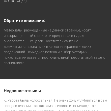
Статьи
(84)
Обратите внимание:
Материалы, размещенные на данной странице, носят
информационный характер и предназначены для
образовательных целей. Посетители сайта не
должны использовать их в качестве терапевтических
предписаний. Психодиагностика и выбор методики
психотерапии остается исключительной прерогативой вашего
специалиста.
Недавние отзывы
«...Работа была колоссальная. Не очень хочу углубляться в сам
процесс терапии, так как сама психолог и понимаю, что к