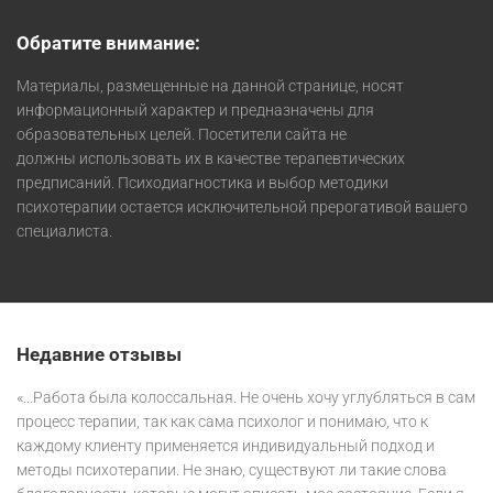
Обратите внимание:
Материалы, размещенные на данной странице, носят
информационный характер и предназначены для
образовательных целей. Посетители сайта не
должны использовать их в качестве терапевтических
предписаний. Психодиагностика и выбор методики
психотерапии остается исключительной прерогативой вашего
специалиста.
Недавние отзывы
«...Работа была колоссальная. Не очень хочу углубляться в сам
процесс терапии, так как сама психолог и понимаю, что к
каждому клиенту применяется индивидуальный подход и
методы психотерапии. Не знаю, существуют ли такие слова