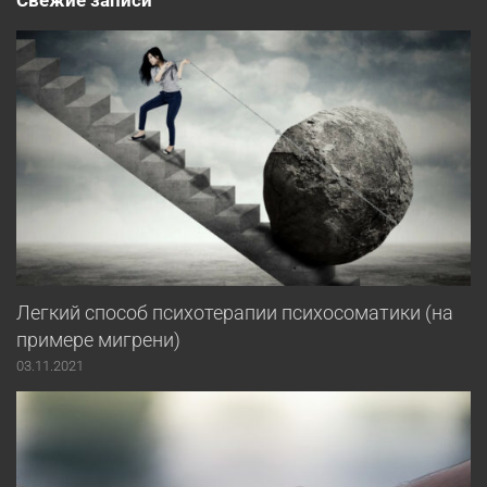
Свежие записи
Легкий способ психотерапии психосоматики (на
примере мигрени)
03.11.2021