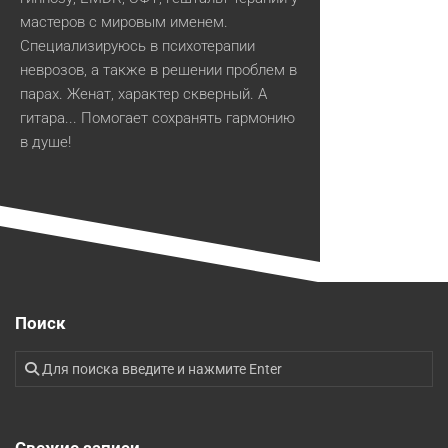
мастеров с мировым именем.
Специализируюсь в психотерапии
неврозов, а также в решении проблем в
парах. Женат, характер скверный. А
гитара... Помогает сохранять гармонию
в душе!
Поиск