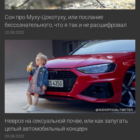
Сон про Муху-Цокотуху, или послание
бессознательного, что я так и не расшифровал
20.08.2020
Невроз на сексуальной почве, или как запугать
целый автомобильный концерн
09.08.2020