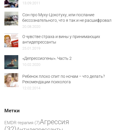
13.09.2011
Сон про Муху-Цокотуху, или послание
бессознательного, что я так и не расшифровал
20.08.2020
О чувстве страха и вины у принимающих
антидепрессанты
25.01.2019
«Депрессиогены». Часть 2
10.02.2020
Ребенок плохо спит по ночам – что делать?
Рекомендации психолога
12.02.2014
Метки
Агрессия
EMDR-терапия
(7)
(32)
Антидепрессанты