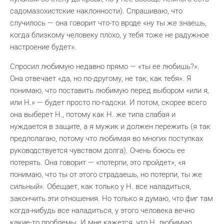
садомазохистские наклонности). Спрашиваю, что
случилось — она говорит что-то вроде «ну ты же знаешь,
когда близкому человеку плохо, у тебя тоже не радужное
настроение будет».
Спросил любимую недавно прямо — «ты ее любишь?».
Она отвечает «да, но по-другому, не так, как тебя». Я
понимаю, что поставить любимую перед выбором «или я,
или Н.» — будет просто по-гадски. И потом, скорее всего
она выберет Н., потому как Н. же типа слабая и
нуждается в защите, а я мужик и должен пережить (я так
предполагаю, потому что любимая во многих поступках
руководствуется чувством долга). Очень боюсь ее
потерять. Она говорит — «потерпи, это пройдет», «я
понимаю, что ты от этого страдаешь, но потерпи, ты же
сильный». Обещает, как только у Н. все наладиться,
закончить эти отношения. Но только я думаю, что фиг там
когда-нибудь все наладиться, у этого человека вечно
какие-то проблемы. И мне кажется, что Н. любимую