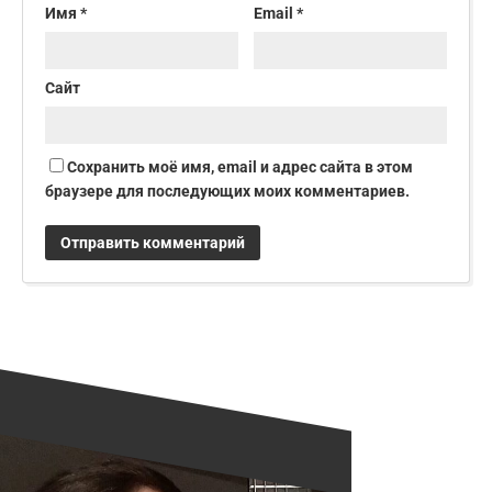
Имя
*
Email
*
Сайт
Сохранить моё имя, email и адрес сайта в этом
браузере для последующих моих комментариев.