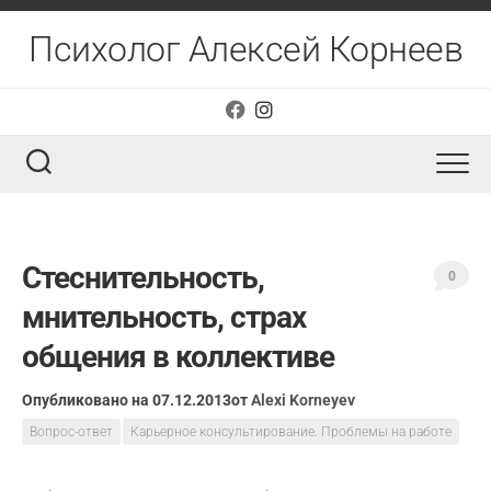
Перейти
к
Психолог Алексей Корнеев
содержанию
Стеснительность,
0
мнительность, страх
общения в коллективе
Опубликовано на 07.12.2013
от
Alexi Korneyev
Вопрос-ответ
Карьерное консультирование. Проблемы на работе