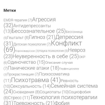
Метки
Агрессия
EMDR-терапия
(7)
(32)
Антидепрессанты
Бессознательное
(25)
(13)
Бессонница
Депрессия
Гипноз
(21)
Гештальт
(8)
(5)
Конфликт
(31)
Детская психология
(7)
(69)
Невроз
Наука психология
(5)
Короновирусное
(3)
(23)
Неуверенность в себе
(25)
ОКР
Одиночество
(15)
Описание случая
(6)
Панические атаки
(18)
(7)
Перфекционизм
Психосоматика
Прокрастинация
(7)
(3)
Психотравма
(41)
(11)
Ревность
Семейная система
Сексуальность
(14)
(10)
(24)
Социопаты
(10)
Сновидения
(8)
Социофобия
Технология психотерапии
Стресс
(11)
(8)
(31)
Фобия
Тревожность
(21)