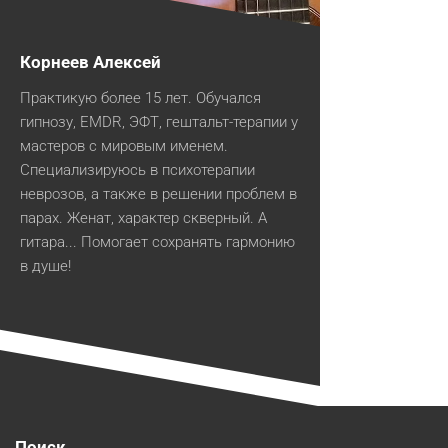
Корнеев Алексей
Практикую более 15 лет. Обучался
гипнозу, EMDR, ЭФТ, гештальт-терапии у
мастеров с мировым именем.
Специализируюсь в психотерапии
неврозов, а также в решении проблем в
парах. Женат, характер скверный. А
гитара... Помогает сохранять гармонию
в душе!
Поиск