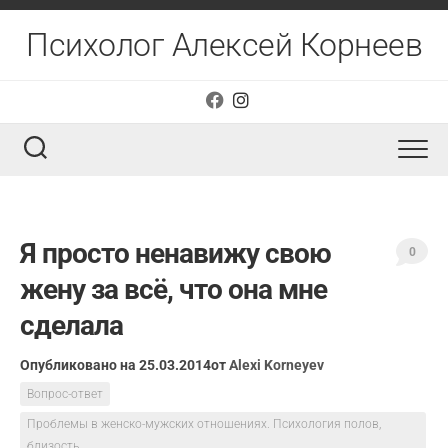
Перейти
к
Психолог Алексей Корнеев
содержанию
Я просто ненавижу свою
0
жену за всё, что она мне
сделала
Опубликовано на 25.03.2014
от
Alexi Korneyev
Вопрос-ответ
Проблемы в женско-мужских отношениях. Психология полов,
близость