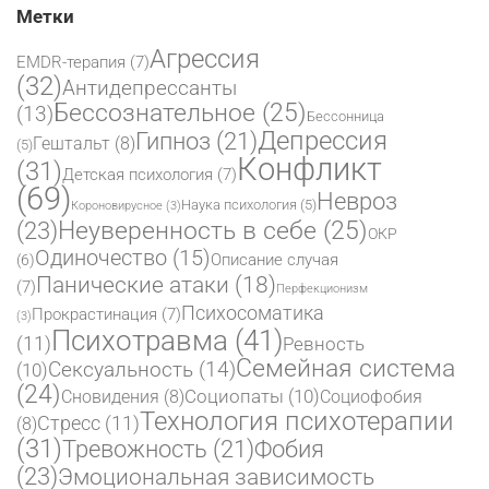
Метки
Агрессия
EMDR-терапия
(7)
(32)
Антидепрессанты
Бессознательное
(25)
(13)
Бессонница
Депрессия
Гипноз
(21)
Гештальт
(8)
(5)
Конфликт
(31)
Детская психология
(7)
(69)
Невроз
Наука психология
(5)
Короновирусное
(3)
(23)
Неуверенность в себе
(25)
ОКР
Одиночество
(15)
Описание случая
(6)
Панические атаки
(18)
(7)
Перфекционизм
Психосоматика
Прокрастинация
(7)
(3)
Психотравма
(41)
(11)
Ревность
Семейная система
Сексуальность
(14)
(10)
(24)
Социопаты
(10)
Сновидения
(8)
Социофобия
Технология психотерапии
Стресс
(11)
(8)
(31)
Фобия
Тревожность
(21)
(23)
Эмоциональная зависимость