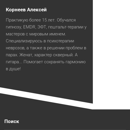
Корнеев Алексей
Практикую более 15 лет. Обучался
гипнозу, EMDR, ЭФТ, гештальт-терапии у
мастеров с мировым именем.
Специализируюсь в психотерапии
неврозов, а также в решении проблем в
парах. Женат, характер скверный. А
гитара... Помогает сохранять гармонию
в душе!
Поиск