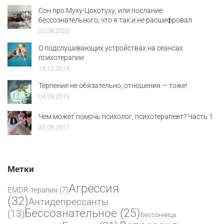
Сон про Муху-Цокотуху, или послание
бессознательного, что я так и не расшифровал
20.08.2020
О подслушивающих устройствах на сеансах
психотерапии
18.12.2018
Терпение не обязательно, отношения — тоже!
04.08.2019
Чем может помочь психолог, психотерапевт? Часть 1
30.08.2011
Метки
Агрессия
EMDR-терапия
(7)
(32)
Антидепрессанты
Бессознательное
(25)
(13)
Бессонница