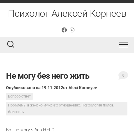
Перейти
к
Психолог Алексей Корнеев
содержанию
Не могу без него жить
0
Опубликовано на 19.11.2012
от
Alexi Korneyev
Вопрос-ответ
Проблемы в женско-мужских отношениях. Психология полов,
близость
Вот не могу я без НЕГО!