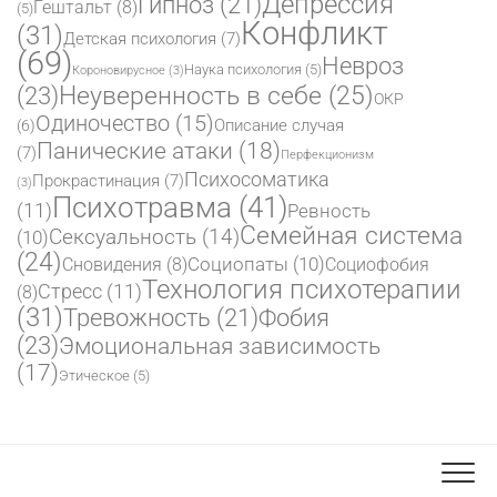
Депрессия
Гипноз
(21)
Гештальт
(8)
(5)
Конфликт
(31)
Детская психология
(7)
(69)
Невроз
Наука психология
(5)
Короновирусное
(3)
(23)
Неуверенность в себе
(25)
ОКР
Одиночество
(15)
Описание случая
(6)
Панические атаки
(18)
(7)
Перфекционизм
Психосоматика
Прокрастинация
(7)
(3)
Психотравма
(41)
(11)
Ревность
Семейная система
Сексуальность
(14)
(10)
(24)
Социопаты
(10)
Сновидения
(8)
Социофобия
Технология психотерапии
Стресс
(11)
(8)
(31)
Фобия
Тревожность
(21)
(23)
Эмоциональная зависимость
(17)
Этическое
(5)