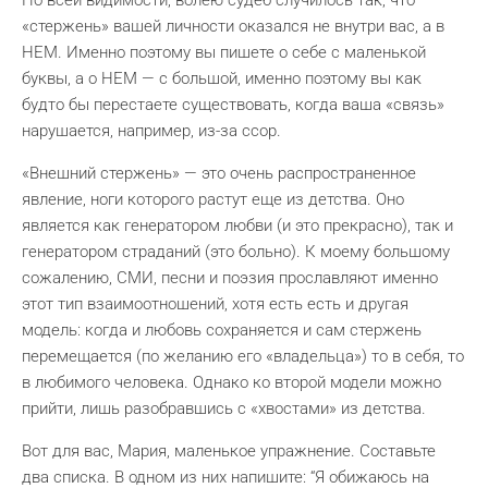
По всей видимости, волею судеб случилось так, что
«стержень» вашей личности оказался не внутри вас, а в
НЕМ. Именно поэтому вы пишете о себе с маленькой
буквы, а о НЕМ — с большой, именно поэтому вы как
будто бы перестаете существовать, когда ваша «связь»
нарушается, например, из-за ссор.
«Внешний стержень» — это очень распространенное
явление, ноги которого растут еще из детства. Оно
является как генератором любви (и это прекрасно), так и
генератором страданий (это больно). К моему большому
сожалению, СМИ, песни и поэзия прославляют именно
этот тип взаимоотношений, хотя есть есть и другая
модель: когда и любовь сохраняется и сам стержень
перемещается (по желанию его «владельца») то в себя, то
в любимого человека. Однако ко второй модели можно
прийти, лишь разобравшись с «хвостами» из детства.
Вот для вас, Мария, маленькое упражнение. Составьте
два списка. В одном из них напишите: “Я обижаюсь на