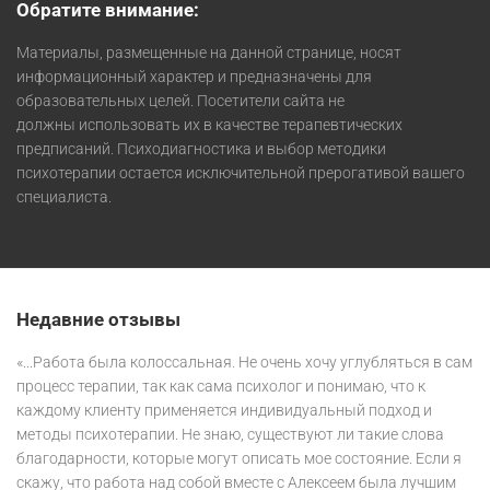
Обратите внимание:
Материалы, размещенные на данной странице, носят
информационный характер и предназначены для
образовательных целей. Посетители сайта не
должны использовать их в качестве терапевтических
предписаний. Психодиагностика и выбор методики
психотерапии остается исключительной прерогативой вашего
специалиста.
Недавние отзывы
«...Работа была колоссальная. Не очень хочу углубляться в сам
процесс терапии, так как сама психолог и понимаю, что к
каждому клиенту применяется индивидуальный подход и
методы психотерапии. Не знаю, существуют ли такие слова
благодарности, которые могут описать мое состояние. Если я
скажу, что работа над собой вместе с Алексеем была лучшим